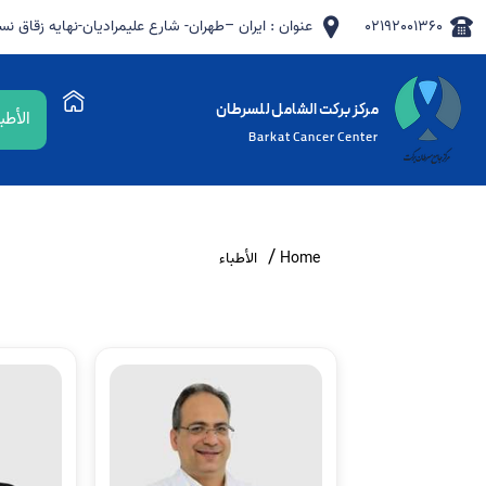
02192001360
عنوان : ایران –طهران- شارع علیمرادیان-نهایه زقاق نسیم 8- مرکز برکت الشامل لل
مرکز برکت الشامل للسرطان
الأطبا
Barkat Cancer Center
Home
الأطباء