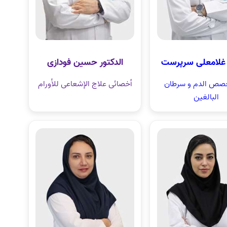
ر غلامعلی سرپرست
الدکتور حسین فودازی
صص الدم و سرطان
أخصائی علاج الإشعاعی للأورام
البالغین