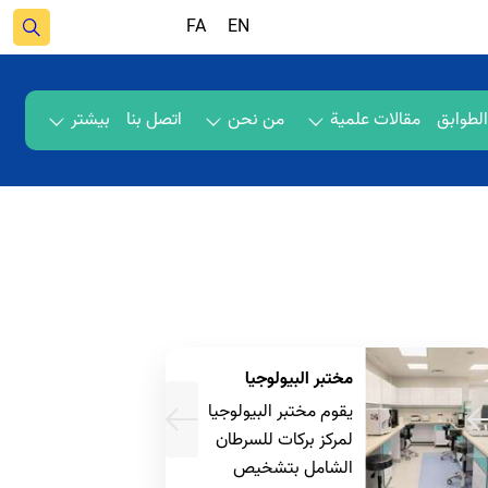
FA
EN
لطوابق
مقالات علمیة
من نحن
اتصل بنا
بیشتر
لوجیا
التصوير
البيولوجيا
يشمل التصوير في مركز
ت للسرطان
بركات للسرطان الشامل
تشخيص
أقسام الأشعة والتصوير