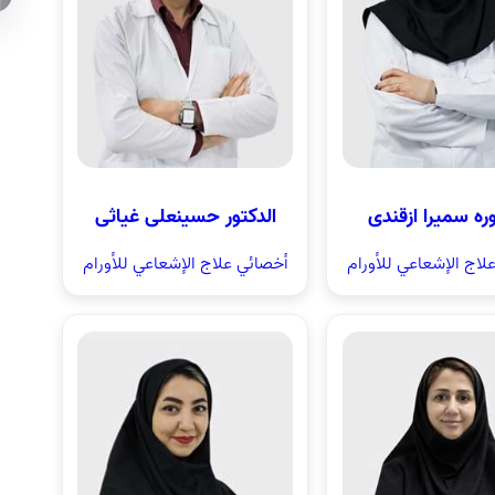
ومراقبة جمي
السرطان با
المرافق الح
وره سمیرا ازقندی
الدکتور حسینعلی غیاثی
لاج الإشعاعي للأورام
أخصائي علاج الإشعاعي للأورام